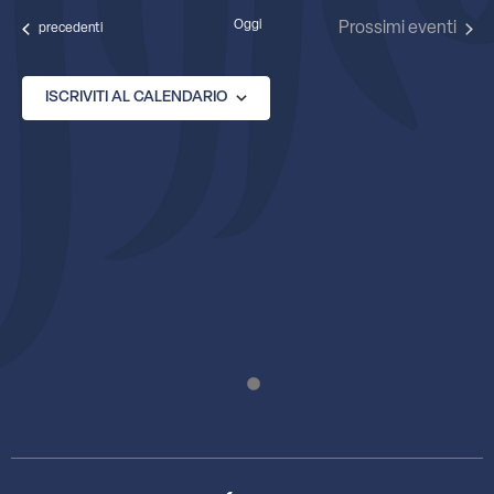
data.
Oggi
Prossimi eventi
Eventi
precedenti
ISCRIVITI AL CALENDARIO