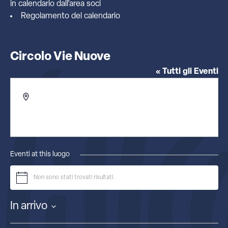
in calendario dall'
area soci
Regolamento del calendario
Circolo Vie Nuove
« Tutti gli Eventi
Indirizzo
Viale Giannotti 13
Firenze
,
Italia
Ottieni indicazioni
Eventi at this luogo
Non sono stati trovati risultati.
Notice
In arrivo
Seleziona
la