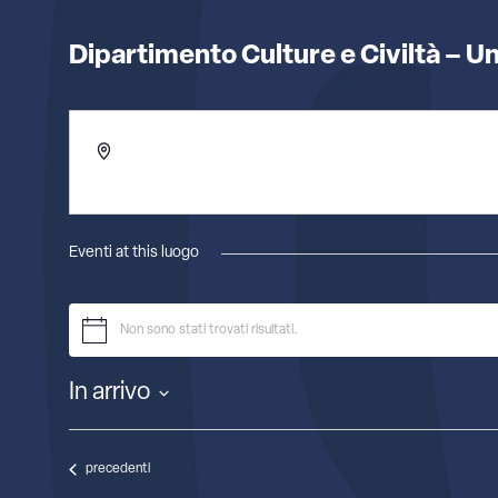
Dipartimento Culture e Civiltà – Un
Indirizzo
Verona
,
Italia
Ottieni indicazioni
Eventi at this luogo
Non sono stati trovati risultati.
Notice
In arrivo
Seleziona
la
data.
Eventi
precedenti