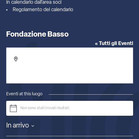
in calendario dall'
area soci
Regolamento del calendario
Fondazione Basso
« Tutti gli Eventi
Indirizzo
Via della Dogana Vecchia 5
Roma
,
00186
Italia
Ottieni indicazioni
Eventi at this luogo
Non sono stati trovati risultati.
Notice
In arrivo
Seleziona
la