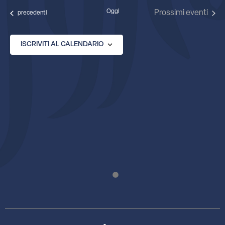
data.
Oggi
Prossimi eventi
Eventi
precedenti
ISCRIVITI AL CALENDARIO