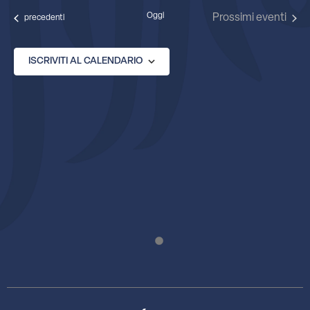
data.
Oggi
Prossimi eventi
Eventi
precedenti
ISCRIVITI AL CALENDARIO