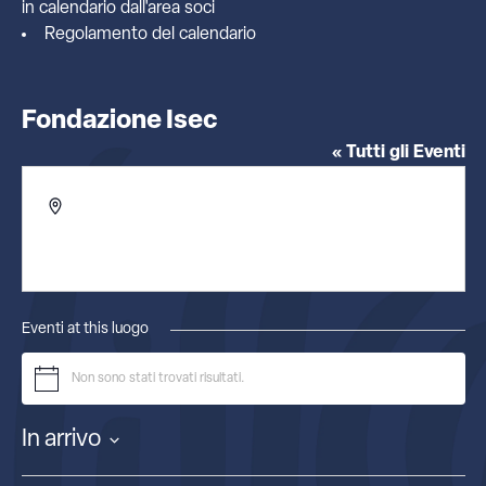
in calendario dall'
area soci
Regolamento del calendario
Fondazione Isec
« Tutti gli Eventi
Indirizzo
Villa Mylius, Largo La Marmora 17
Sesto San Giovanni (MI)
,
Italia
Ottieni indicazioni
Eventi at this luogo
Non sono stati trovati risultati.
Notice
In arrivo
Seleziona
la