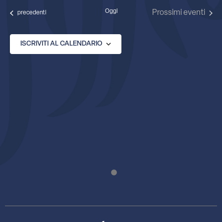
data.
Oggi
Prossimi eventi
Eventi
precedenti
ISCRIVITI AL CALENDARIO