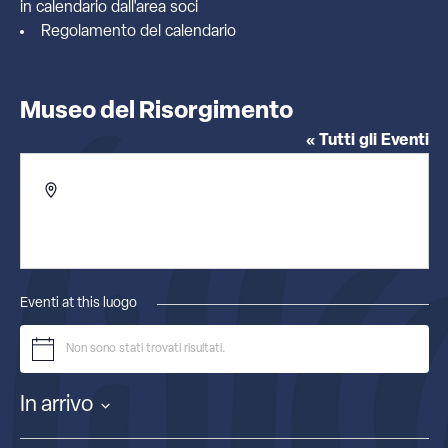
in calendario dall'
area soci
Regolamento del calendario
Museo del Risorgimento
« Tutti gli Eventi
Indirizzo
Via Borgonuovo 23
Milano
,
Italia
Ottieni indicazioni
Eventi at this luogo
Non sono stati trovati risultati.
Notice
In arrivo
Seleziona
la