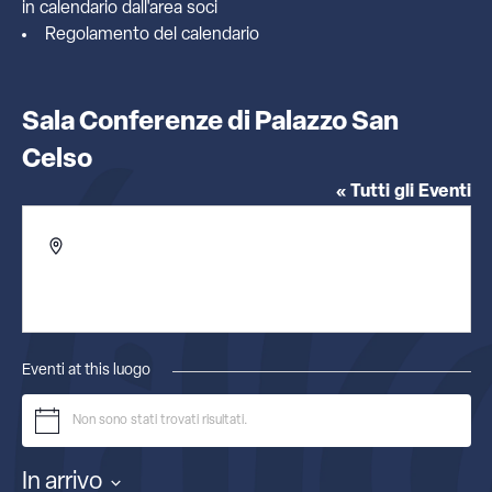
in calendario dall'
area soci
Regolamento del calendario
Sala Conferenze di Palazzo San
Celso
« Tutti gli Eventi
Indirizzo
Corso Valdocco, 4/a
Torino
,
10100
Italia
Ottieni indicazioni
Eventi at this luogo
Non sono stati trovati risultati.
Notice
In arrivo