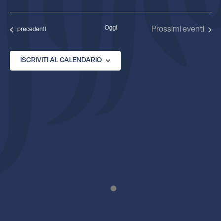
Seleziona
la
data.
Oggi
Prossimi eventi
Eventi
precedenti
ISCRIVITI AL CALENDARIO