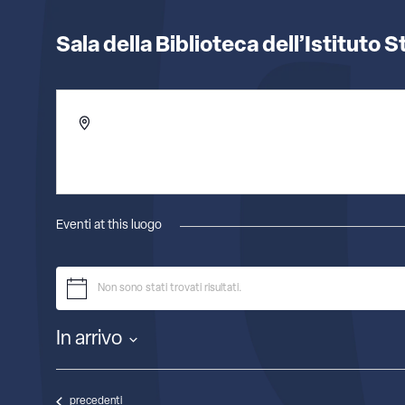
Sala della Biblioteca dell’Istituto 
Indirizzo
via Carducci 5/37
Firenze
,
50121
Italia
Ottieni indicazioni
Eventi at this luogo
Non sono stati trovati risultati.
Notice
In arrivo
Seleziona
la
data.
Eventi
precedenti