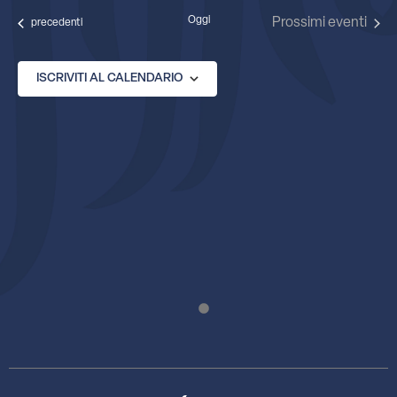
data.
Oggi
Prossimi eventi
Eventi
precedenti
ISCRIVITI AL CALENDARIO