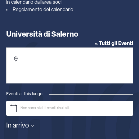
in calendario dall'
area soci
Regolamento del calendario
Università di Salerno
« Tutti gli Eventi
Indirizzo
via Giovanni Paolo II, 132
Fisciano (Salerno)
,
84084
Italia
Ottieni indicazioni
Eventi at this luogo
Non sono stati trovati risultati.
Notice
In arrivo
Seleziona
la