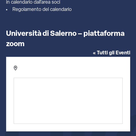
in calendario dall'
area soci
Regolamento del calendario
Università di Salerno – piattaforma
zoom
« Tutti gli Eventi
Indirizzo
Italia
Ottieni indicazioni