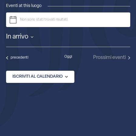
Eventi at this luogo
Non sono stati trovati risultati.
Notice
In arrivo
Seleziona
la
data.
Oggi
Prossimi eventi
Eventi
precedenti
ISCRIVITI AL CALENDARIO