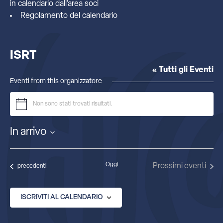
in calendario dall'
area soci
Regolamento del calendario
ISRT
« Tutti gli Eventi
Eventi from this organizzatore
Non sono stati trovati risultati.
Notice
In arrivo
Seleziona
la
data.
Oggi
Prossimi eventi
Eventi
precedenti
ISCRIVITI AL CALENDARIO