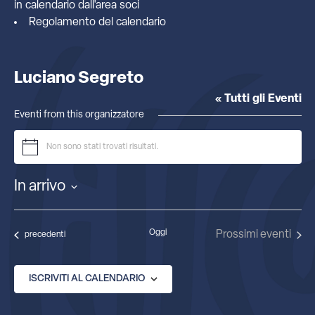
in calendario dall'
area soci
Regolamento del calendario
Luciano Segreto
« Tutti gli Eventi
Eventi from this organizzatore
Non sono stati trovati risultati.
Notice
In arrivo
Seleziona
la
data.
Oggi
Prossimi eventi
Eventi
precedenti
ISCRIVITI AL CALENDARIO