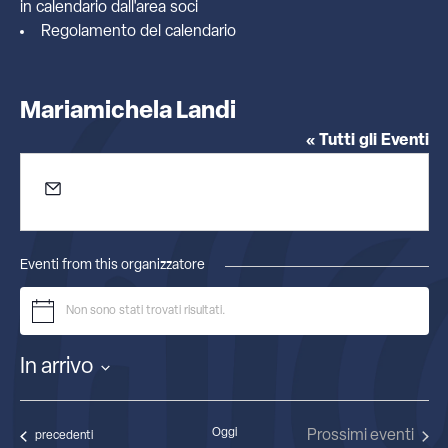
in calendario dall'
area soci
Regolamento del calendario
Mariamichela Landi
« Tutti gli Eventi
Email
mariamichelandi@outlook.it
Eventi from this organizzatore
Non sono stati trovati risultati.
Notice
In arrivo
Seleziona
la
data.
Oggi
Prossimi eventi
Eventi
precedenti