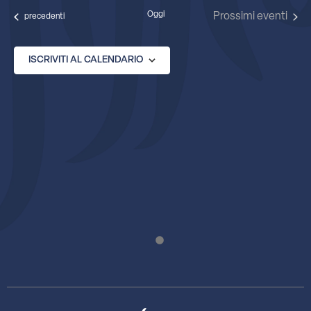
data.
Oggi
Prossimi eventi
Eventi
precedenti
ISCRIVITI AL CALENDARIO