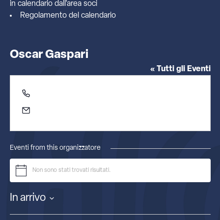
in calendario dall'
area soci
Regolamento del calendario
Oscar Gaspari
« Tutti gli Eventi
Telefono
3387335328
Email
oscgasp@gmail.com
Eventi from this organizzatore
Non sono stati trovati risultati.
Notice
In arrivo
Seleziona
la