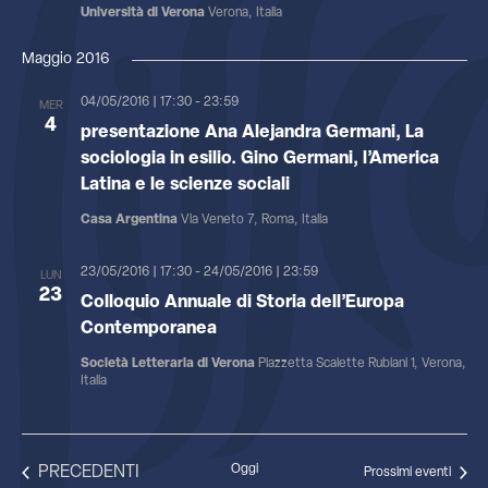
Università di Verona
Verona, Italia
Maggio 2016
04/05/2016 | 17:30
-
23:59
MER
4
presentazione Ana Alejandra Germani, La
sociologia in esilio. Gino Germani, l’America
Latina e le scienze sociali
Casa Argentina
Via Veneto 7, Roma, Italia
23/05/2016 | 17:30
-
24/05/2016 | 23:59
LUN
23
Colloquio Annuale di Storia dell’Europa
Contemporanea
Società Letteraria di Verona
Piazzetta Scalette Rubiani 1, Verona,
Italia
EVENTI
Oggi
PRECEDENTI
Prossimi eventi