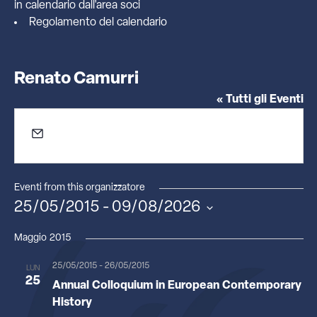
in calendario dall'
area soci
Regolamento del calendario
Renato Camurri
« Tutti gli Eventi
Email
renato.camurri@univr.it
Eventi from this organizzatore
25/05/2015
 - 
09/08/2026
Seleziona
la
Maggio 2015
data.
25/05/2015
-
26/05/2015
LUN
25
Annual Colloquium in European Contemporary
History