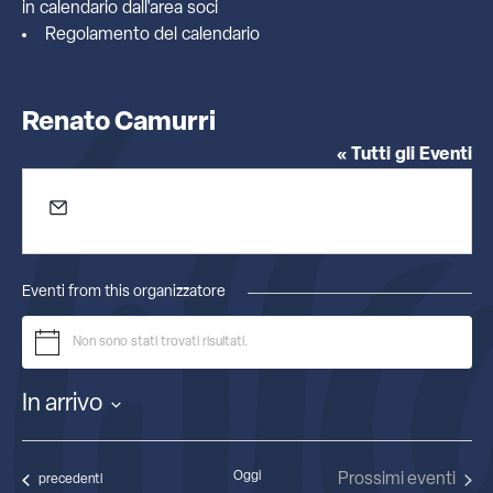
in calendario dall'
area soci
Regolamento del calendario
Renato Camurri
« Tutti gli Eventi
Email
renato.camurri@univr.it
Eventi from this organizzatore
Non sono stati trovati risultati.
Notice
In arrivo
Seleziona
la
data.
Oggi
Prossimi eventi
Eventi
precedenti