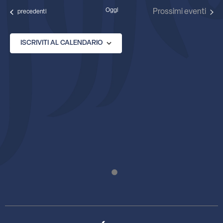
data.
Oggi
Prossimi eventi
Eventi
precedenti
ISCRIVITI AL CALENDARIO