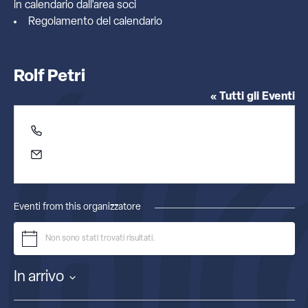
in calendario dall'
area soci
Regolamento del calendario
Rolf Petri
« Tutti gli Eventi
Telefono
0412347852
Email
petri@unive.it
Eventi from this organizzatore
Non sono stati trovati risultati.
Notice
In arrivo
Seleziona
la