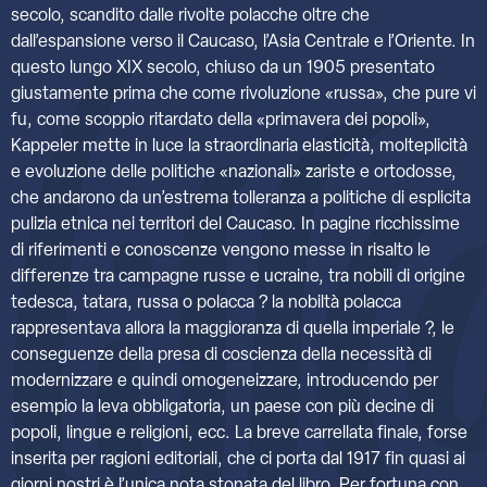
secolo, scandito dalle rivolte polacche oltre che
dall’espansione verso il Caucaso, l’Asia Centrale e l’Oriente. In
questo lungo XIX secolo, chiuso da un 1905 presentato
giustamente prima che come rivoluzione «russa», che pure vi
fu, come scoppio ritardato della «primavera dei popoli»,
Kappeler mette in luce la straordinaria elasticità, molteplicità
e evoluzione delle politiche «nazionali» zariste e ortodosse,
che andarono da un’estrema tolleranza a politiche di esplicita
pulizia etnica nei territori del Caucaso. In pagine ricchissime
di riferimenti e conoscenze vengono messe in risalto le
differenze tra campagne russe e ucraine, tra nobili di origine
tedesca, tatara, russa o polacca ? la nobiltà polacca
rappresentava allora la maggioranza di quella imperiale ?, le
conseguenze della presa di coscienza della necessità di
modernizzare e quindi omogeneizzare, introducendo per
esempio la leva obbligatoria, un paese con più decine di
popoli, lingue e religioni, ecc. La breve carrellata finale, forse
inserita per ragioni editoriali, che ci porta dal 1917 fin quasi ai
giorni nostri è l’unica nota stonata del libro. Per fortuna con