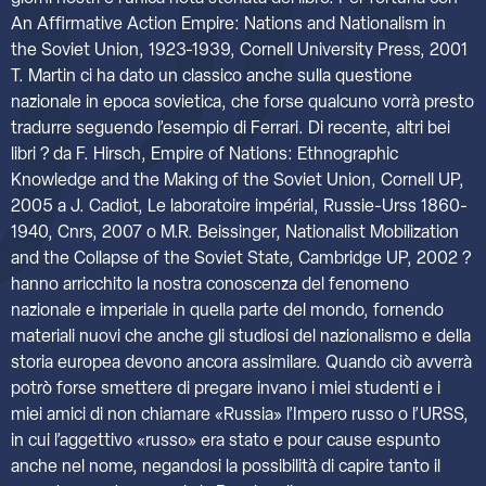
An Affirmative Action Empire: Nations and Nationalism in
the Soviet Union, 1923-1939, Cornell University Press, 2001
T. Martin ci ha dato un classico anche sulla questione
nazionale in epoca sovietica, che forse qualcuno vorrà presto
tradurre seguendo l’esempio di Ferrari. Di recente, altri bei
libri ? da F. Hirsch, Empire of Nations: Ethnographic
Knowledge and the Making of the Soviet Union, Cornell UP,
2005 a J. Cadiot, Le laboratoire impérial, Russie-Urss 1860-
1940, Cnrs, 2007 o M.R. Beissinger, Nationalist Mobilization
and the Collapse of the Soviet State, Cambridge UP, 2002 ?
hanno arricchito la nostra conoscenza del fenomeno
nazionale e imperiale in quella parte del mondo, fornendo
materiali nuovi che anche gli studiosi del nazionalismo e della
storia europea devono ancora assimilare. Quando ciò avverrà
potrò forse smettere di pregare invano i miei studenti e i
miei amici di non chiamare «Russia» l’Impero russo o l’URSS,
in cui l’aggettivo «russo» era stato e pour cause espunto
anche nel nome, negandosi la possibilità di capire tanto il