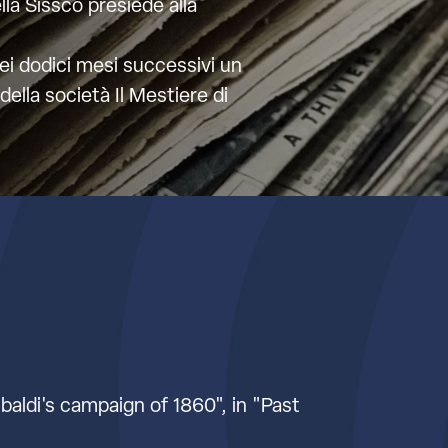
a Sissco presiede alla
 dei dodici mesi successivi un
della società Il Mestiere di
ibaldi's campaign of 1860", in "Past