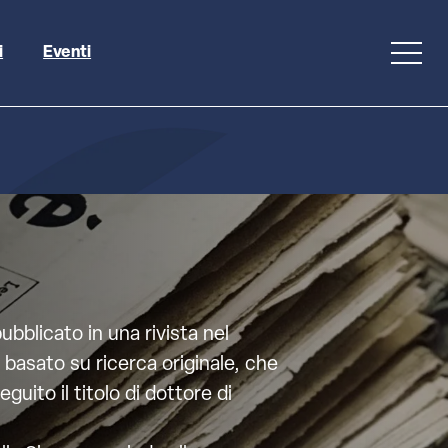
i
Eventi
bblicato in una rivista nel
basato su ricerca originale, che
ito il titolo di dottore di