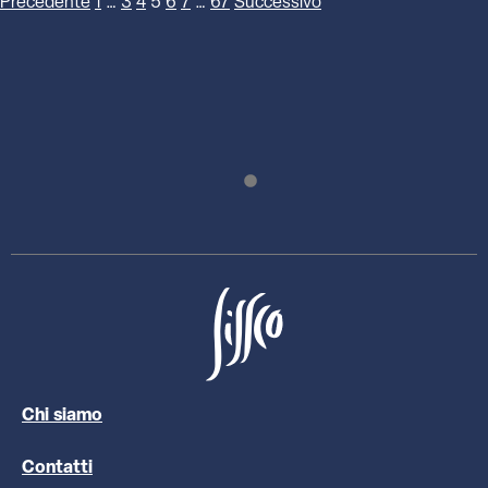
Precedente
1
…
3
4
5
6
7
…
67
Successivo
Chi siamo
Contatti